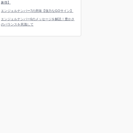
象徴】
エンジェルナンバー7の意味【強力なGOサイン】
エンジェルナンバー6のメッセージを解読！豊かさ
のバランスを意識して