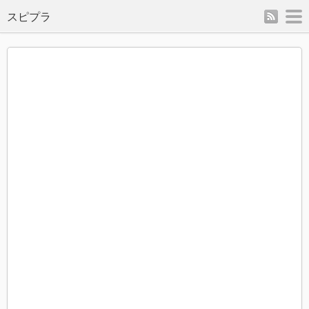
rss
m
スピプラ