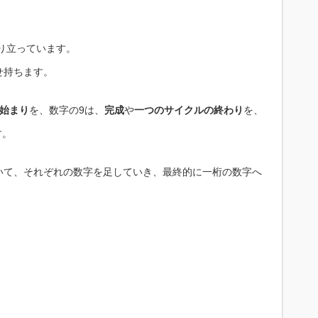
成り立っています。
せ持ちます。
始まり
を、数字の9は、
完成
や
一つのサイクルの終わり
を、
す。
いて、それぞれの数字を足していき、最終的に一桁の数字へ