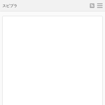
rss
m
スピプラ