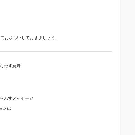
いておさらいしておきましょう。
あらわす意味
あらわすメッセージ
ョンは
。