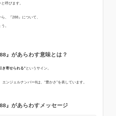
ーと呼びます。
ら、『288』について、
ょう。
88』があらわす意味とは？
引き寄せられる”
というサイン。
、エンジェルナンバー8は、“豊かさ”を表しています。
88』があらわすメッセージ