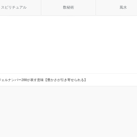
スピリチュアル
数秘術
風水
ジェルナンバー288が表す意味【豊かさが引き寄せられる】