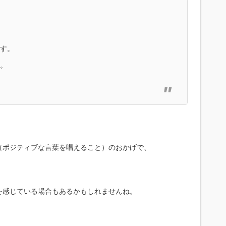
す。
。
（ポジティブな言葉を唱えること）のおかげで、
を感じている場合もあるかもしれませんね。
。