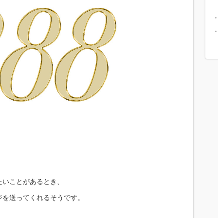
たいことがあるとき、
ジを送ってくれるそうです。