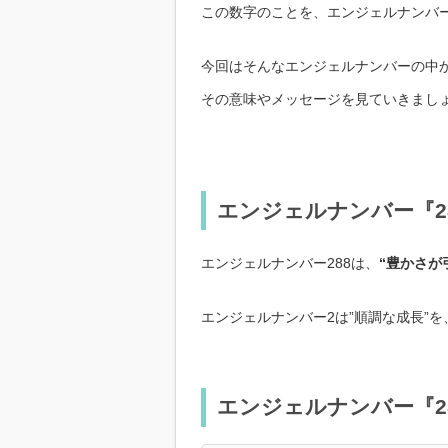
この数字のことを、エンジェルナンバ
今回はそんなエンジェルナンバーの中か
その意味やメッセージを見ていきまし
エンジェルナンバー『2
エンジェルナンバー288は、
“豊かさが
エンジェルナンバー2は”順調な成長”を
エンジェルナンバー『2