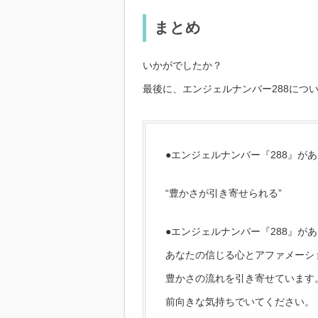
まとめ
いかがでしたか？
最後に、エンジェルナンバー288につ
●エンジェルナンバー『288』が
“豊かさが引き寄せられる”
●エンジェルナンバー『288』が
あなたの信じる心とアファメーシ
豊かさの流れを引き寄せています
前向きな気持ちでいてください。